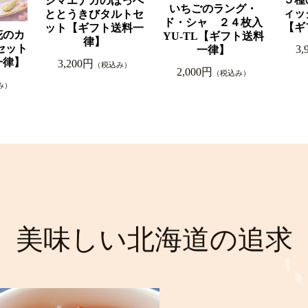
シマエナガのほっぺ
いちごのラング・
ィッ
ととうきびタルトセ
ド・シャ ２４枚入
【ギ
ット【ギフト送料一
花のカ
YU-TL【ギフト送料
律】
セット
3,
一律】
一律】
3,200円
（税込み）
2,000円
（税込み）
み）
美味しい北海道の
追求