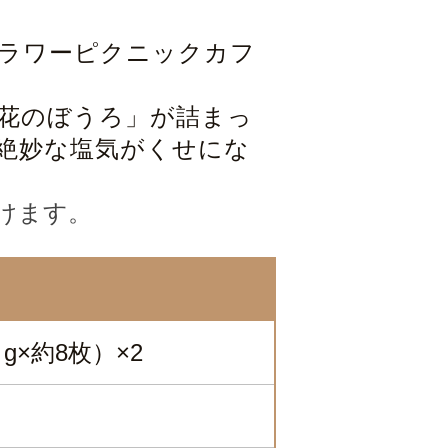
ラワーピクニックカフ
花のぼうろ」が詰まっ
絶妙な塩気がくせにな
けます。
×約8枚）×2