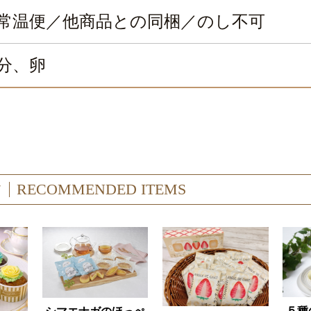
常温便／他商品との同梱／のし不可
分、卵
す
RECOMMENDED ITEMS
５種