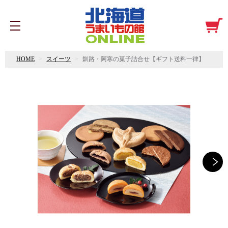
HOME
スイーツ
釧路・阿寒の菓子詰合せ【ギフト送料一律】