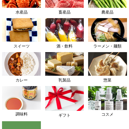
水産品
畜産品
農産品
スイーツ
酒・飲料
ラーメン・麺類
カレー
乳製品
惣菜
調味料
コスメ
ギフト