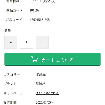
通常価格
1,370円
（税込み）
商品コード
f01599
JANコード
4560156813054
数量
-
+
カートに入れる
カテゴリー
水産品
ブランド
調味料
キャンペーン
まいにち北海道
販売期間
2026/01/05～