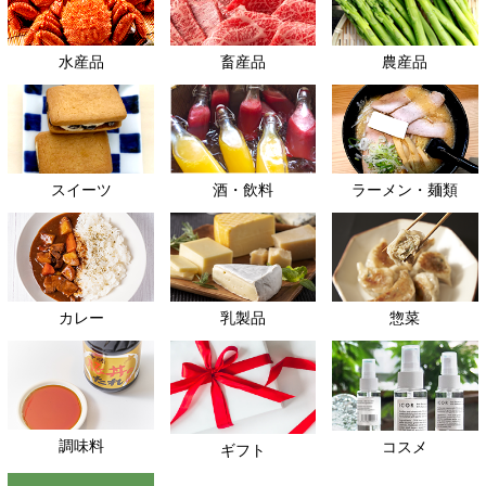
水産品
畜産品
農産品
スイーツ
酒・飲料
ラーメン・麺類
カレー
乳製品
惣菜
調味料
コスメ
ギフト