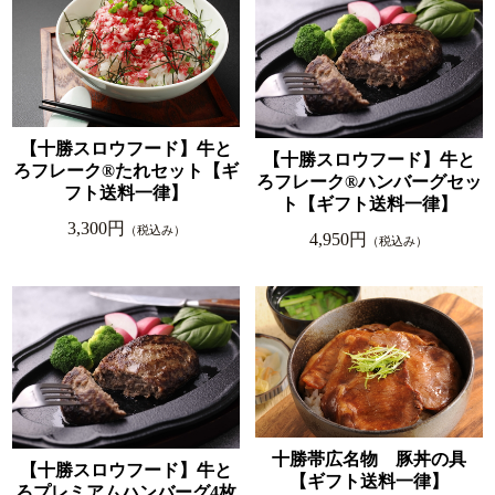
【十勝スロウフード】牛と
【十勝スロウフード】牛と
ろフレーク®たれセット【ギ
ろフレーク®ハンバーグセッ
フト送料一律】
ト【ギフト送料一律】
3,300円
（税込み）
4,950円
（税込み）
十勝帯広名物 豚丼の具
【十勝スロウフード】牛と
【ギフト送料一律】
ろプレミアムハンバーグ4枚