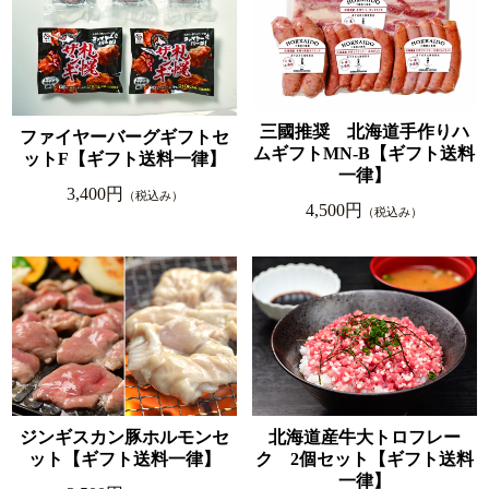
三國推奨 北海道手作りハ
ファイヤーバーグギフトセ
ムギフトMN-B【ギフト送料
ットF【ギフト送料一律】
一律】
3,400円
（税込み）
4,500円
（税込み）
ジンギスカン豚ホルモンセ
北海道産牛大トロフレー
ット【ギフト送料一律】
ク 2個セット【ギフト送料
一律】