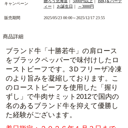
贈ろう北海道
｜
5000円以上
｜
BBQ＆パーテ
キャンペーン
ィー
｜
お誕生日
｜
～3000円
販売期間
2025/05/23 00:00～2025/12/17 23:55
商品詳細
ブランド牛「十勝若牛」の肩ロース
をブラックペッパーで味付けしたロ
ーストビーフです。3Ｄフリーザ冷凍
のより旨みを凝縮しております。こ
のローストビーフを使用した「握り
ずし」で牛肉サミット2012で国内の
名のあるブランド牛を抑えて優勝し
た経験がございます。