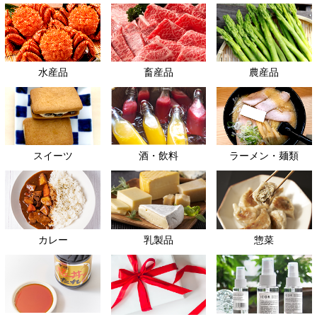
水産品
畜産品
農産品
スイーツ
酒・飲料
ラーメン・麺類
カレー
乳製品
惣菜