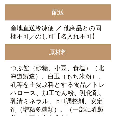
配送
産地直送冷凍便 ／ 他商品との同
梱不可／のし可【名入れ不可】
原材料
つぶ餡（砂糖、小豆、食塩）（北
海道製造）、白玉（もち米粉）、
乳等を主要原料とする食品／トレ
ハロース、加工でん粉、乳化剤、
乳清ミネラル、ｐH調整剤、安定
剤（増粘多糖類）、（一部に乳製