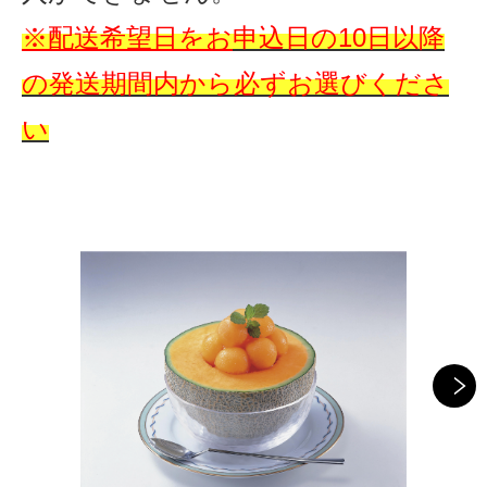
※配送希望日をお
申込日の10日以降
の
発送期間内から必ずお選びくださ
い