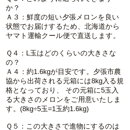
か？
Ａ３：鮮度の短い夕張メロンを良い
状態でお届けするため、北海道から
ヤマト運輸クール便で直送します。
Ｑ４：L玉はどのくらいの大きさな
の？
Ａ４：約1.6kgが目安です。夕張市農
協から出荷される元箱には8kg入る規
格となっており、 その元箱に5玉入
る大きさのメロンをご用意いたしま
す。(8kg÷5玉=1玉約1.6kg)
Ｑ５：この大きさで進物にするのは