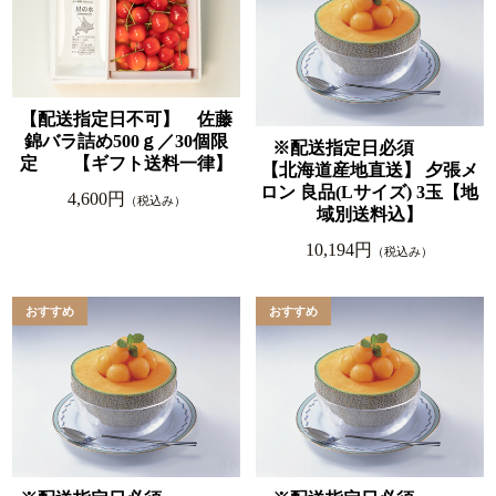
【配送指定日不可】 佐藤
錦バラ詰め500ｇ／30個限
※配送指定日必須
定 【ギフト送料一律】
【北海道産地直送】 夕張メ
ロン 良品(Lサイズ) 3玉【地
4,600円
（税込み）
域別送料込】
10,194円
（税込み）