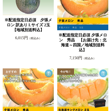
※配送指定日必須 夕張メ
ロン 訳あり Lサイズ 2玉
【地域別送料込】
※配送指定日必須 夕張メロ
6,015円
（税込み）
ン 秀品 【お届け先：北
海道～四国／地域別送料
込】
7,150円
（税込み）