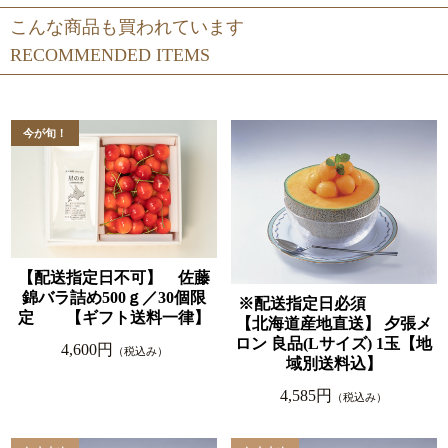
こんな商品も買われています
RECOMMENDED ITEMS
【配送指定日不可】 佐藤
錦バラ詰め500ｇ／30個限
※配送指定日必須
定 【ギフト送料一律】
【北海道産地直送】 夕張メ
ロン 良品(Lサイズ) 1玉【地
4,600円
（税込み）
域別送料込】
4,585円
（税込み）