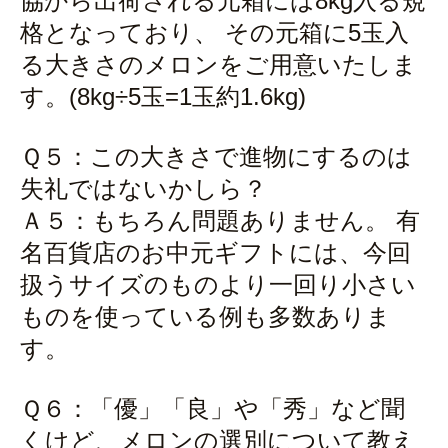
協から出荷される元箱には8kg入る規
格となっており、 その元箱に5玉入
る大きさのメロンをご用意いたしま
す。(8kg÷5玉=1玉約1.6kg)
Ｑ５：この大きさで進物にするのは
失礼ではないかしら？
Ａ５：もちろん問題ありません。 有
名百貨店のお中元ギフトには、今回
扱うサイズのものより一回り小さい
ものを使っている例も多数ありま
す。
Ｑ６：「優」「良」や「秀」など聞
くけど、メロンの選別について教え